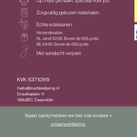
KVK: 63710919
hello@marblesbymg.nl
Draviksplein 11
3892BC Zeewolde
Privacy
&
Algemene voorwaarden
Naast candy hebben we hier ook cookies >
privacyverklaring
.