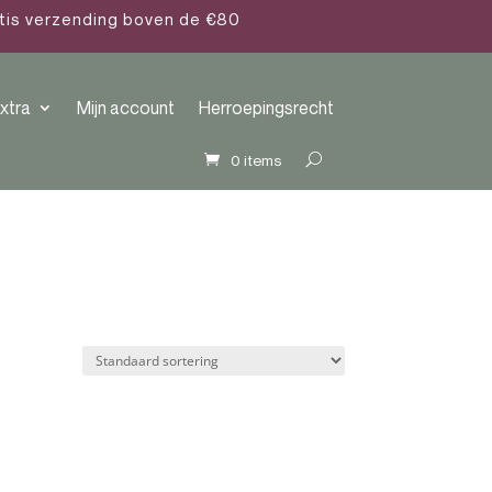
atis verzending boven de €80
xtra
Mijn account
Herroepingsrecht
0 items