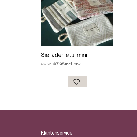
Sieraden etui mini
Oorspronkelijke
Huidige
€
9.95
€
7.95
incl. btw
prijs
prijs
was:
is:
€9.95.
€7.95.
Klantenservice