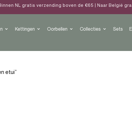
Binnen NL gratis verzending boven de €65 | Naar België gr
n
Kettingen
Oorbellen
Collecties
Sets
E
n etui”