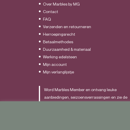
Over Marbles by MG
Contact
FAQ
Verzenden en retourneren
Herroepingsrecht
Betaalmethodes
Duurzaamheid & materiaal
Werking edelsteen
Mijn account
Mijn verlanglijstje
Word Marbles Member en ontvang leuke
aanbiedingen, seizoensverrassingen en zie de
nieuwste items als allereerst.
Schrijf je
HIER
in.