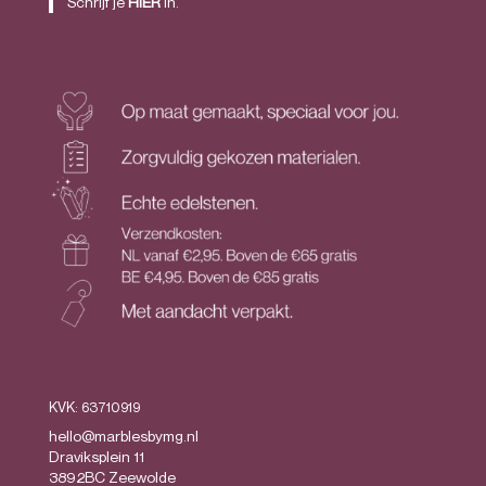
Schrijf je
HIER
in.
KVK: 63710919
hello@marblesbymg.nl
Draviksplein 11
3892BC Zeewolde