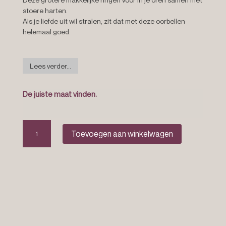
stoere harten.
Als je liefde uit wil stralen, zit dat met deze oorbellen
helemaal goed.
Lees verder...
De juiste maat vinden.
The
Toevoegen aan winkelwagen
aimee
earrings
aantal