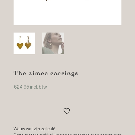
The aimee earrings
€
24.95
incl. btw
Wauw wat zijn ze leuk!
Deze grotere makkelijke ringen voor in je oren samen met