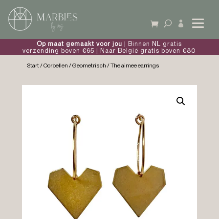

Op maat gemaakt voor jou
| Binnen NL gratis
verzending boven €65 | Naar België gratis boven €80
Start
/
Oorbellen
/
Geometrisch
/ The aimee earrings