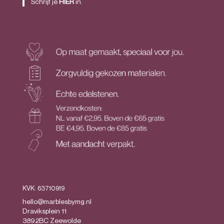
Schrijf je
HIER
in.
KVK: 63710919
hello@marblesbymg.nl
Draviksplein 11
3892BC Zeewolde