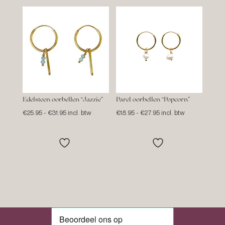
Edelsteen oorbellen “Jazzie”
Parel oorbellen “Popcorn”
Prijsklasse:
Prijsklasse:
€
25.95
-
€
31.95
incl. btw
€
18.95
-
€
27.95
incl. btw
€25.95
€18.95
tot
tot
€31.95
€27.95