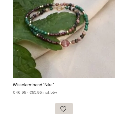
Wikkelarmband “Nika”
Prijsklasse:
€
46.95
-
€
53.95
incl. btw
€46.95
tot
€53.95