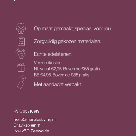
KVK: 63710919
hello@marblesbymg.nl
Draviksplein 11
3892BC Zeewolde