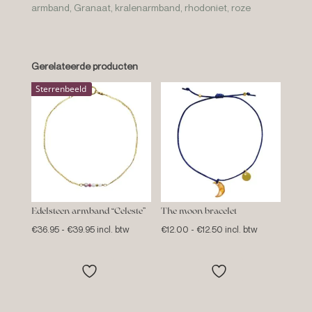
armband
,
Granaat
,
kralenarmband
,
rhodoniet
,
roze
Gerelateerde producten
Sterrenbeeld
Edelsteen armband “Celeste”
The moon bracelet
Prijsklasse:
Prijsklasse:
€
36.95
-
€
39.95
incl. btw
€
12.00
-
€
12.50
incl. btw
€36.95
€12.00
tot
tot
€39.95
€12.50