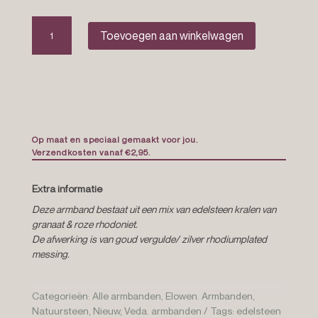
Edelsteen
Toevoegen aan winkelwagen
armband
“Gigi”
aantal
Op maat en speciaal gemaakt voor jou.
Verzendkosten vanaf €2,95.
Extra informatie
Deze armband bestaat uit een mix van edelsteen kralen van
granaat & roze rhodoniet.
De afwerking is van goud vergulde/ zilver rhodiumplated
messing.
Categorieën:
Alle armbanden
,
Elowen. Armbanden
,
Natuursteen
,
Nieuw
,
Veda. armbanden
Tags:
edelsteen