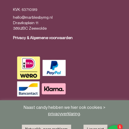
KVK: 63710919
hello@marblesbymg.nl
Draviksplein 11
3892BC Zeewolde
Privacy
&
Algemene voorwaarden
Naast candy hebben we hier ook cookies >
privacyverklaring
.