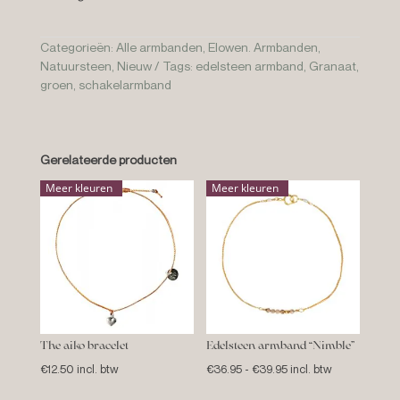
Categorieën:
Alle armbanden
,
Elowen. Armbanden
,
Natuursteen
,
Nieuw
Tags:
edelsteen armband
,
Granaat
,
groen
,
schakelarmband
Gerelateerde producten
Meer kleuren
Meer kleuren
The aiko bracelet
Edelsteen armband “Nimble”
Prijsklasse:
€
12.50
incl. btw
€
36.95
-
€
39.95
incl. btw
€36.95