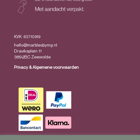
KVK: 63710919
hello@marblesbymg.nl
Draviksplein 11
3892BC Zeewolde
Privacy
&
Algemene voorwaarden