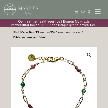

Op maat gemaakt voor jou
| Binnen NL gratis
verzending boven €65 | Naar België gratis boven €80
Start
/
Collecties
/
Elowen. ss ‘25
/
Elowen. Armbanden
/
Edelsteen armband “Nani”