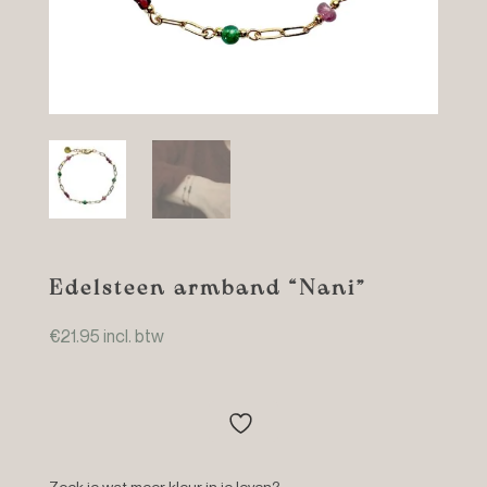
Edelsteen armband “Nani”
€
21.95
incl. btw
Zoek je wat meer kleur in je leven?