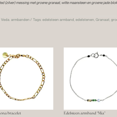
d (zilver) messing met groene granaat, witte maansteen en groene jade blok
,
Veda. armbanden
Tags:
edelsteen armband
,
edelstenen
,
Granaat
,
gro
iona bracelet
Edelsteen armband “Mia”