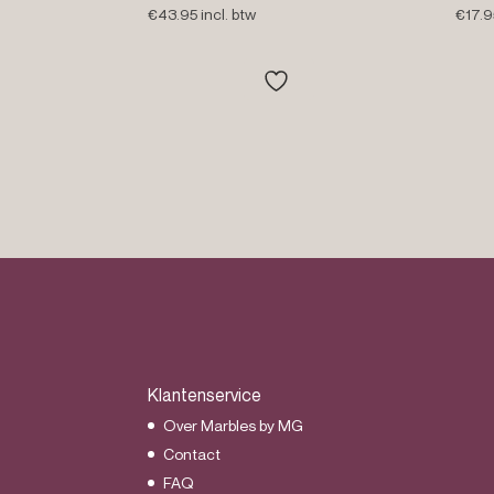
€
43.95
incl. btw
€
17.9
Klantenservice
Over Marbles by MG
Contact
FAQ