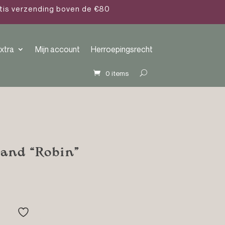
atis verzending boven de €80
xtra
Mijn account
Herroepingsrecht
0 items
and “Robin”