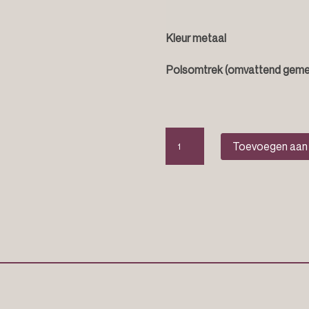
Kleur metaal
Polsomtrek (omvattend geme
Edelsteen
Toevoegen aan
armband
“Robin”
aantal