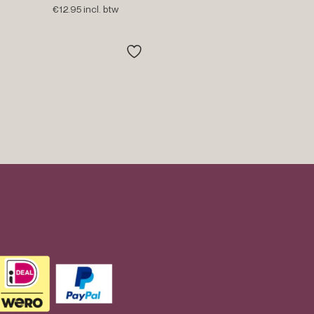
€
12.95
incl. btw