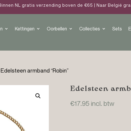
Binnen NL gratis verzending boven de €65 | Naar België gr
n
Kettingen
Oorbellen
Collecties
Sets
E
 Edelsteen armband “Robin”
Edelsteen armb
€
17.95
incl. btw