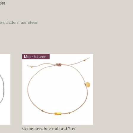
jes.
en
,
Jade
,
maansteen
Meer kleuren
Geometrische armband “Uri”