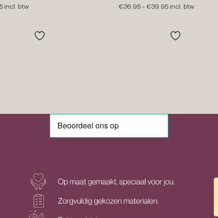
Prijsklasse:
5
incl. btw
€
36.95
-
€
39.95
incl. btw
€36.95
tot
€39.95