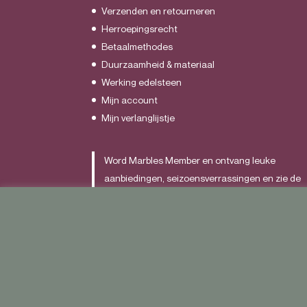
Verzenden en retourneren
Herroepingsrecht
Betaalmethodes
Duurzaamheid & materiaal
Werking edelsteen
Mijn account
Mijn verlanglijstje
Word Marbles Member en ontvang leuke
aanbiedingen, seizoensverrassingen en zie de
nieuwste items als allereerst.
Schrijf je
HIER
in.