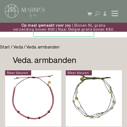

Op maat gemaakt voor jou
| Binnen NL gratis
verzending boven €65 | Naar België gratis boven €80
Start
/
Veda
/ Veda. armbanden
Veda. armbanden
Meer kleuren
Meer kleuren