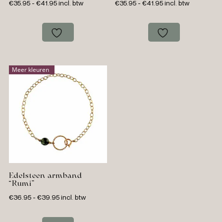
Prijsklasse:
Prijsklasse:
€
35.95
-
€
41.95
incl. btw
€
35.95
-
€
41.95
incl. btw
€35.95
€35.95
tot
tot
€41.95
€41.95
Meer kleuren
Edelsteen armband
“Rumi”
Prijsklasse:
€
36.95
-
€
39.95
incl. btw
€36.95