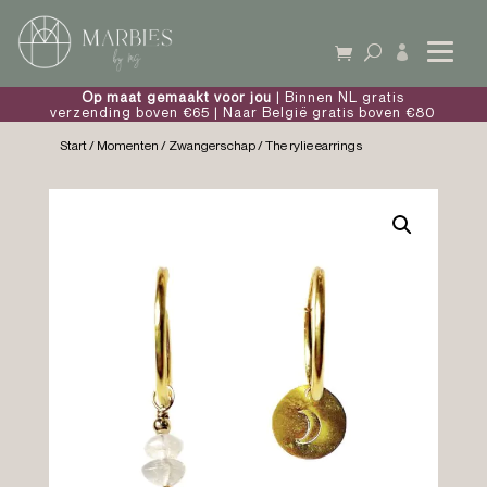

Op maat gemaakt voor jou
| Binnen NL gratis
verzending boven €65 | Naar België gratis boven €80
Start
/
Momenten
/
Zwangerschap
/ The rylie earrings