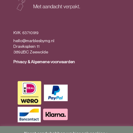
KVK: 63710919
hello@marblesbymg.nl
Draviksplein 11
3892BC Zeewolde
Privacy
&
Algemene voorwaarden