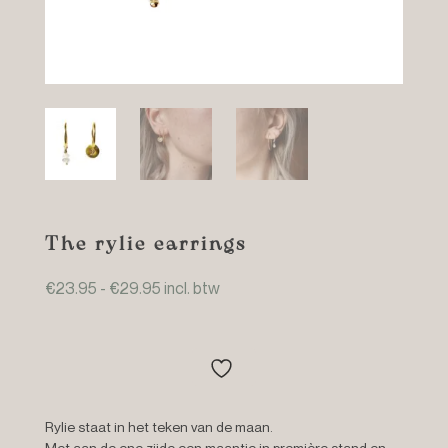
The rylie earrings
Prijsklasse:
€
23.95
-
€
29.95
incl. btw
€23.95
tot
€29.95
Rylie staat in het teken van de maan.
Met aan de ene zijde een maantje in première stand en