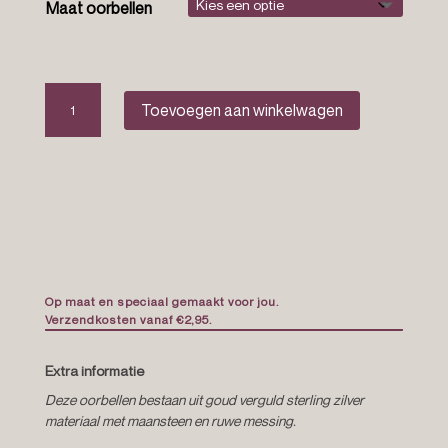
Maat oorbellen
The
Toevoegen aan winkelwagen
rylie
earrings
aantal
Op maat en speciaal gemaakt voor jou.
Verzendkosten vanaf €2,95.
Extra informatie
Deze oorbellen bestaan uit goud verguld sterling zilver
materiaal met maansteen en ruwe messing.