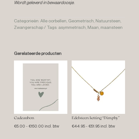
Wordt geleverd in bewaardoosje.
Categorieën:
Alle oorbellen
,
Geometrisch
,
Natuursteen
,
Zwangerschap
Tags:
asymmetrisch
,
Maan
,
maansteen
Gerelateerde producten
Cadeaubon
Edelsteen ketting “Dimphy”
Prijsklasse:
Prijsklasse:
€
5.00
-
€
150.00
incl. btw
€
44.95
-
€
51.95
incl. btw
€5.00
€44.95