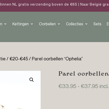
Binnen NL gratis verzending boven de €65 | Naar België gr
n
Kettingen
Oorbellen
Collecties
Sets
E
tie
/
€20-€45
/ Parel oorbellen “Ophelia”
Parel oorbellen
Prij
€
33.95
-
€
37.95
incl
€33
tot
€37