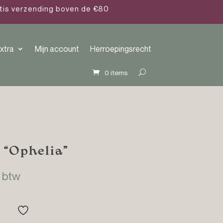
atis verzending boven de €80
xtra
Mijn account
Herroepingsrecht
0 items
 “Ophelia”
sklasse:
. btw
.95
.95