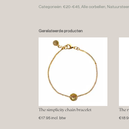
Categorieën:
€20-€45
,
Alle oorbellen
,
Natuurstee
Gerelateerde producten
The simplicity chain bracelet
The r
€
17.95
incl. btw
€
18.9