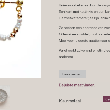
Unieke oorbelletjes door de a-sy
Een kant met kettinkje en een ka
De zoetwaterpareltjes zijn ienimin
Ze hebben een doorsnee van zo’
Oftewel een middelgroot oorbellet
Mooi voor je eerste gaatje maar o
Parel werkt
zuiverend en stimuleer
anderen).
Lees verder...
De juiste maat vinden.
Kleur metaal