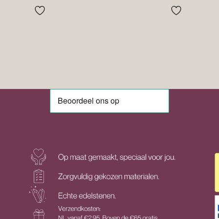
tot
tot
€21.95
€29.50