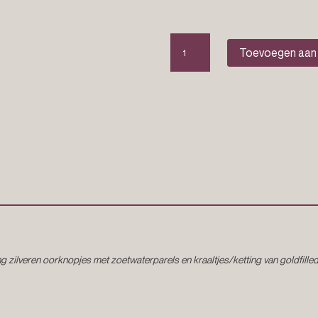
Parel
Toevoegen aan
oorbellen
“Ophelia”
aantal
g zilveren oorknopjes met zoetwaterparels en kraaltjes/ketting van goldfilled m