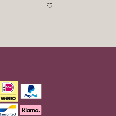
tot
€27.95