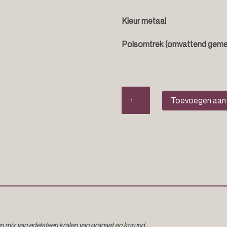
Kleur metaal
Polsomtrek (omvattend geme
Edelsteen
Toevoegen aan
armband
“Pia”
aantal
 mix van edelsteen kralen van granaat en korund.