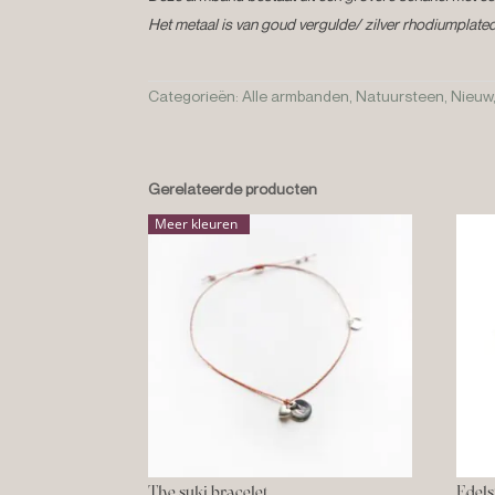
Het metaal is van goud vergulde/ zilver rhodiumplate
Categorieën:
Alle armbanden
,
Natuursteen
,
Nieuw
Gerelateerde producten
Meer kleuren
The suki bracelet
Edels