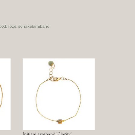
ood
,
roze
,
schakelarmband
Initiaal armband “Clarity”