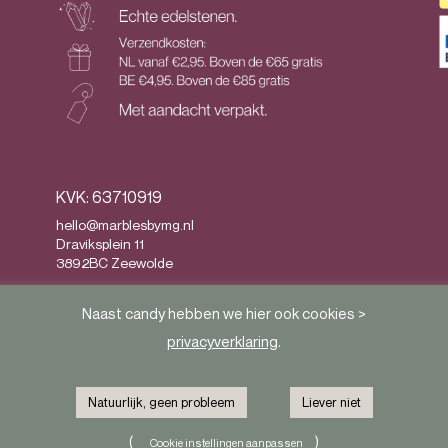
KVK: 63710919
hello@marblesbymg.nl
Draviksplein 11
3892BC Zeewolde
Privacy
&
Algemene voorwaarden
Naast candy hebben we hier ook cookies >
privacyverklaring
.
Natuurlijk, geen probleem
Liever niet
(
)
Cookie instellingen aanpassen