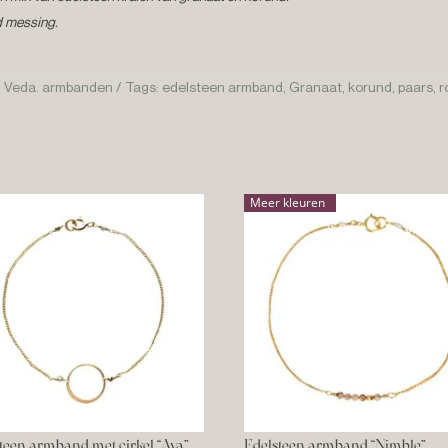
d messing.
,
Veda. armbanden
Tags:
edelsteen armband
,
Granaat
,
korund
,
paars
,
r
Meer kleuren
teen armband met cirkel “Ava”
Edelsteen armband “Nimble”