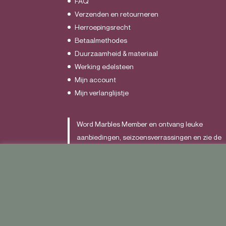
FAQ
Verzenden en retourneren
Herroepingsrecht
Betaalmethodes
Duurzaamheid & materiaal
Werking edelsteen
Mijn account
Mijn verlanglijstje
Word Marbles Member en ontvang leuke
aanbiedingen, seizoensverrassingen en zie de
nieuwste items als allereerst.
Schrijf je
HIER
in.