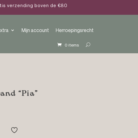
atis verzending boven de €80
xtra
Mijn account
Herroepingsrecht
0 items
and “Pia”