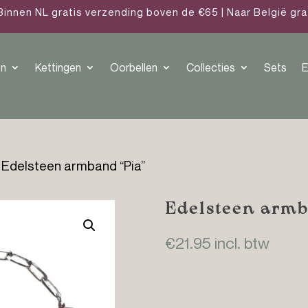
Binnen NL gratis verzending boven de €65 | Naar België gr
n
Kettingen
Oorbellen
Collecties
Sets
E
 Edelsteen armband “Pia”
Edelsteen armb
€
21.95
incl. btw