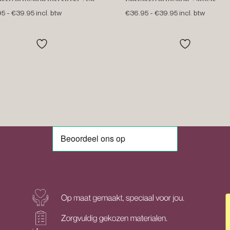
Prijsklasse:
Prijsklasse:
95
-
€
39.95
incl. btw
€
36.95
-
€
39.95
incl. btw
€36.95
€36.95
tot
tot
€39.95
€39.95