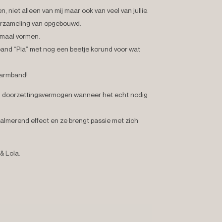
, niet alleen van mij maar ook van veel van jullie.
erzameling van opgebouwd.
lemaal vormen.
band “Pia” met nog een beetje korund voor wat
e armband!
en doorzettingsvermogen wanneer het echt nodig
almerend effect en ze brengt passie met zich
& Lola.