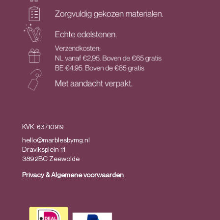
KVK: 63710919
hello@marblesbymg.nl
Draviksplein 11
3892BC Zeewolde
Privacy
&
Algemene voorwaarden