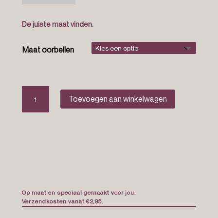
De juiste maat vinden.
Maat oorbellen
The
Toevoegen aan winkelwagen
alex
earrings
aantal
Op maat en speciaal gemaakt voor jou.
Verzendkosten vanaf €2,95.