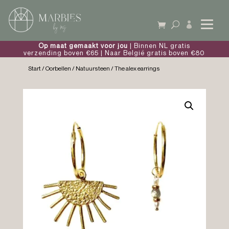

Op maat gemaakt voor jou
| Binnen NL gratis
verzending boven €65 | Naar België gratis boven €80
Start
/
Oorbellen
/
Natuursteen
/ The alex earrings