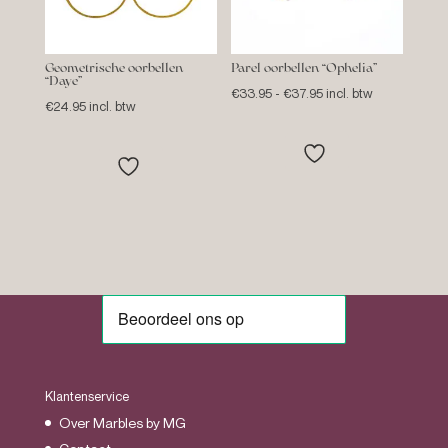
Geometrische oorbellen
Parel oorbellen “Ophelia”
“Daye”
Prijsklasse:
€
33.95
-
€
37.95
incl. btw
€
24.95
incl. btw
€33.95
tot
€37.95
Klantenservice
Over Marbles by MG