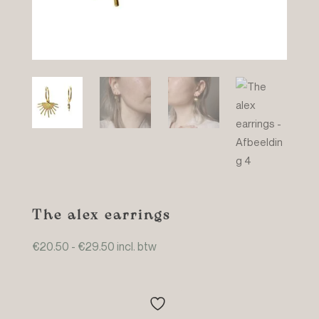
The alex earrings
Prijsklasse:
€
20.50
-
€
29.50
incl. btw
€20.50
tot
€29.50