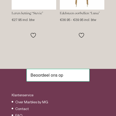
Leren ketting “Stevie”
Edelsteen oorbellen “Luna”
Prijsklasse:
€
27.95
incl. btw
€
36.95
-
€
39.95
incl. btw
€36.95
tot
€39.95
Klantenservice
Over Marbles by MG
Contact
FAQ