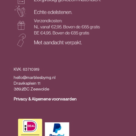
KVK: 63710919
hello@marblesbymg.nl
Draviksplein 11
3892BC Zeewolde
Privacy
&
Algemene voorwaarden