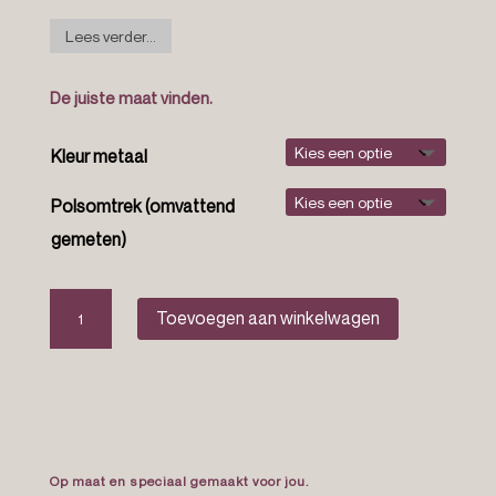
Lees verder...
De juiste maat vinden.
Kleur metaal
Polsomtrek (omvattend
gemeten)
The
Toevoegen aan winkelwagen
moonlight
bracelet
aantal
Op maat en speciaal gemaakt voor jou.