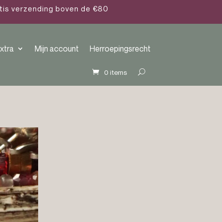
atis verzending boven de €80
xtra
Mijn account
Herroepingsrecht
0 items