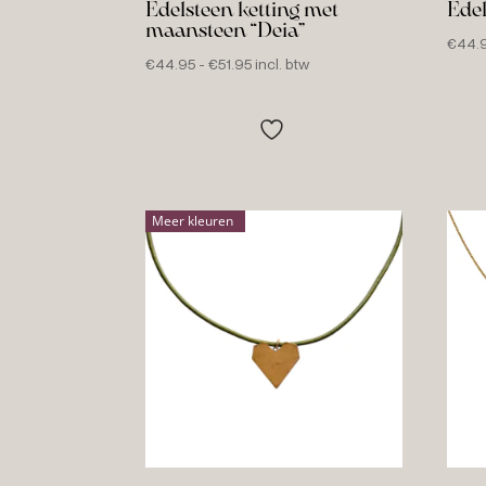
Edelsteen ketting met
Edel
maansteen “Deia”
€
44.
Prijsklasse:
€
44.95
-
€
51.95
incl. btw
€44.95
tot
€51.95
Meer kleuren