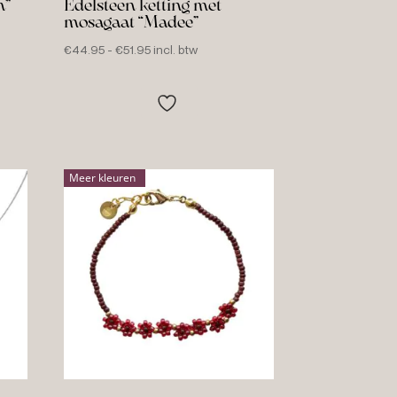
n”
Edelsteen ketting met
mosagaat “Madee”
Prijsklasse:
€
44.95
-
€
51.95
incl. btw
€44.95
tot
€51.95
Meer kleuren