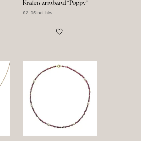
Kralen armband “Poppy”
€
21.95
incl. btw