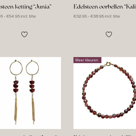
steen ketting “Junia”
Edelsteen oorbellen “Kali
Prijsklasse:
Prijsklasse:
95
-
€
54.95
incl. btw
€
32.95
-
€
38.95
incl. btw
€47.95
€32.95
tot
tot
€54.95
€38.95
Meer kleuren