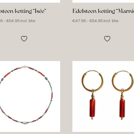
steen ketting “Isée”
Edelsteen ketting “Marni
Prijsklasse:
Prijsklasse:
95
-
€
54.95
incl. btw
€
47.95
-
€
54.95
incl. btw
€47.95
€47.95
tot
tot
€54.95
€54.95