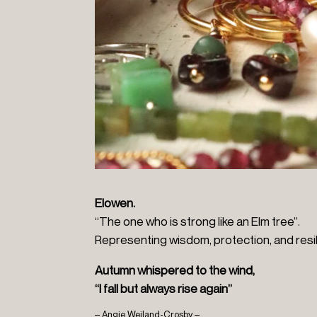
Elowen.
“T
he one who is strong like an Elm tree
”.
Representing wisdom, protection, and resi
Autumn whispered to the wind,
“I fall but always rise again”
– Angie Weiland-Crosby –