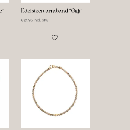
e”
Edelsteen armband “Gigi”
€
21.95
incl. btw